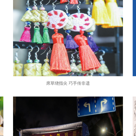
席草绕指尖 巧手传非遗