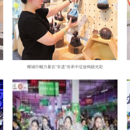
椰城巾帼力量在“非遗”传承中绽放绚丽光彩