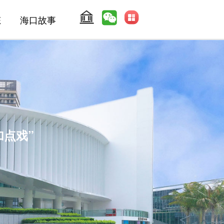
态
海口故事
加点戏”