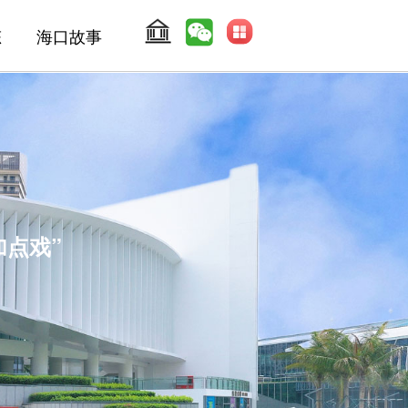
态
海口故事
加点戏”