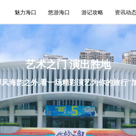
魅力海口
悠游海口
游记攻略
资讯动
艺术之门 演出胜地
风海韵之外,看一场精彩演艺为你的旅行“