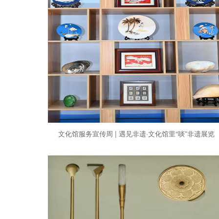
文化馆服务宣传周 | 遇见非遗·文化馆里“啖”非遗展览