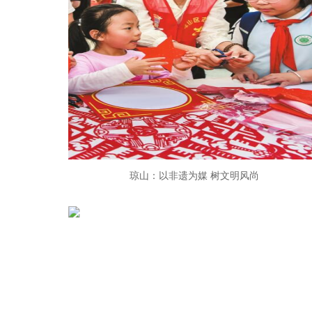
琼山：以非遗为媒 树文明风尚