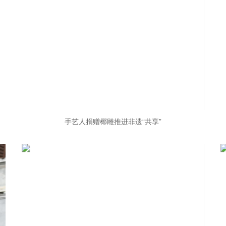
手艺人捐赠椰雕推进非遗“共享”