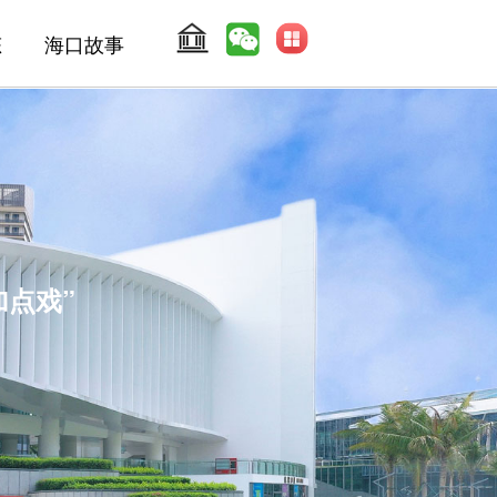
态
海口故事
加点戏”