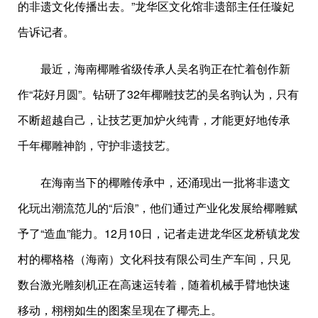
的非遗文化传播出去。”龙华区文化馆非遗部主任任璇妃
告诉记者。
最近，海南椰雕省级传承人吴名驹正在忙着创作新
作“花好月圆”。钻研了32年椰雕技艺的吴名驹认为，只有
不断超越自己，让技艺更加炉火纯青，才能更好地传承
千年椰雕神韵，守护非遗技艺。
在海南当下的椰雕传承中，还涌现出一批将非遗文
化玩出潮流范儿的“后浪”，他们通过产业化发展给椰雕赋
予了“造血”能力。12月10日，记者走进龙华区龙桥镇龙发
村的椰格格（海南）文化科技有限公司生产车间，只见
数台激光雕刻机正在高速运转着，随着机械手臂地快速
移动，栩栩如生的图案呈现在了椰壳上。