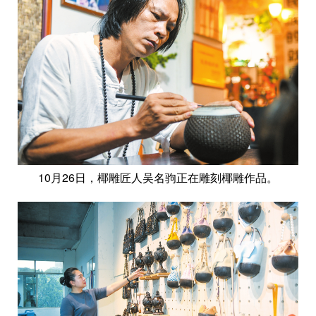
10月26日，椰雕匠人吴名驹正在雕刻椰雕作品。