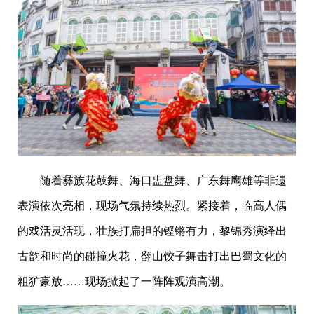
随着彝族花鼓舞、海口盅盘舞、广东舞鹰雄等非遗
表演依次亮相，现场气氛持续热烈。紧接着，临高人偶
的戏活灵活现，壮族打扁担的铿锵有力，黎锦秀演绎出
古韵和时尚的碰撞火花，翻山铰子舞击打出巴蜀文化的
粗犷豪放……现场掀起了一阵阵观演高潮。