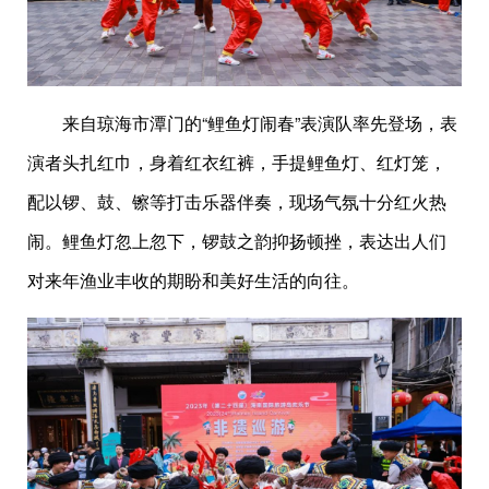
来自琼海市潭门的“鲤鱼灯闹春”表演队率先登场，表
演者头扎红巾，身着红衣红裤，手提鲤鱼灯、红灯笼，
配以锣、鼓、镲等打击乐器伴奏，现场气氛十分红火热
闹。鲤鱼灯忽上忽下，锣鼓之韵抑扬顿挫，表达出人们
对来年渔业丰收的期盼和美好生活的向往。