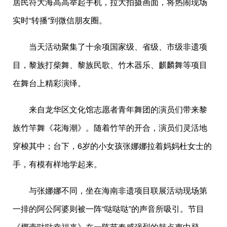
居民符大海高高举起手机，拉大拍摄画面，将热闹现场
实时“转播”到微信朋友圈。
当天活动聚集了十余项国家级、省级、市级非遗项
目，黎族打柴舞、黎族民歌、竹木器乐、麒麟舞等项目
在舞台上精彩演绎。
来自龙华区文化馆志愿者青年舞团的演员们带来黎
族竹竿舞《花海潮》。随着竹竿的开合，演员们灵活地
穿梭其中；台下，6岁的小女孩张娜娜拉着妈妈杜女士的
手，有模有样地学起来。
与张娜娜不同，坐在海南非遗项目联展活动现场第
一排的阿公阿婆则被一阵“哒哒哒”的声音所吸引。节目
《椰壳哒哒幸福来》在一阵节奏感强烈的鼓点声中登