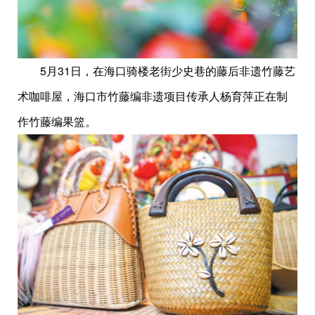
5月31日，在海口骑楼老街少史巷的藤后非遗竹藤艺
术咖啡屋，海口市竹藤编非遗项目传承人杨育萍正在制
作竹藤编果篮。