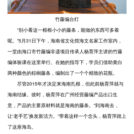
竹藤编台灯
“别小看这一根根小小的藤条，能做的东西可多着
呢。”5月31日下午，海南省文化馆海文名家工作室内，
一堂由海口市竹藤编非遗项目传承人杨育萍主讲的竹藤
编体验课在这里举行。在她的指导下，学员们借助黄白
两种颜色的棕榈藤条，编制出了一个个精致的花瓶。
尽管2015年才决定来海南扎根，但此前杨育萍就与
海南结缘。彼时，杨育萍在广州经营藤编产品出口生
意，产品的主要原材料就是海南的藤条。“到海南去，
让‘老手艺’换发新活力。”带着这样一个念头，杨育萍踏上
了这座海岛。