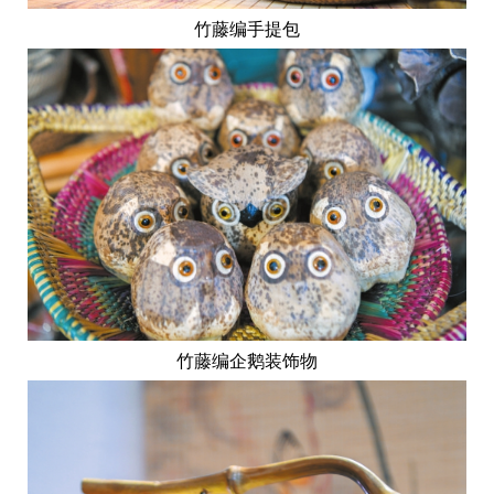
竹藤编手提包
竹藤编企鹅装饰物