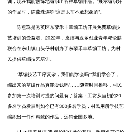
训，现在我能熟练地编织出各种草编作品。”展示编织好
的作品时，陈燕珠连称“这是以前不敢想象的”。
陈燕珠是秀英区东藜禾丰草编工坊开展免费草编技
艺培训的受益者。2022年，袁洁与返乡创业青年邓论麒
联合在东山镇山头仔村创办了东藜禾丰草编工坊，为村
民提供草编技艺培训。
“草编技艺工序复杂，我们能学会吗”“我们学会了，
编出来的草编作品真能卖钱吗”……随着时间推移，村民
参加第一次培训时提的问题有了答案：工坊从当初的20
多名学员发展到如今已有300多名学员，村民用所学技艺
编织出一件件精致的作品，远销全国多地。
“人才培养是‘非遗’保护和传承的基础，政府各部门给