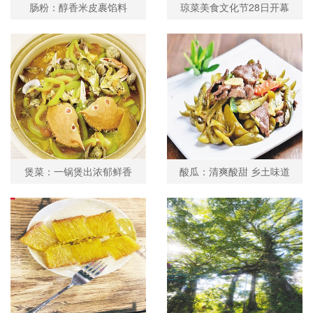
肠粉：醇香米皮裹馅料
琼菜美食文化节28日开幕
煲菜：一锅煲出浓郁鲜香
酸瓜：清爽酸甜 乡土味道