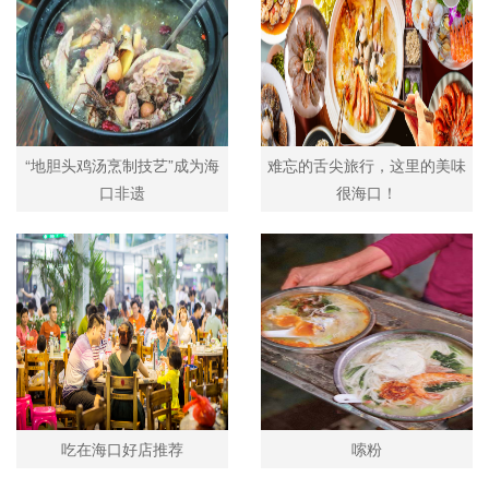
“地胆头鸡汤烹制技艺”成为海
难忘的舌尖旅行，这里的美味
口非遗
很海口！
吃在海口好店推荐
嗦粉