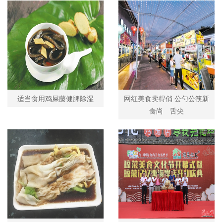
适当食用鸡屎藤健脾除湿
网红美食卖得俏 公勺公筷新
食尚 舌尖