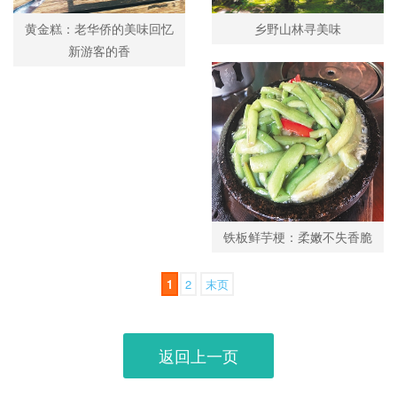
黄金糕：老华侨的美味回忆
乡野山林寻美味
新游客的香
铁板鲜芋梗：柔嫩不失香脆
1
2
末页
返回上一页