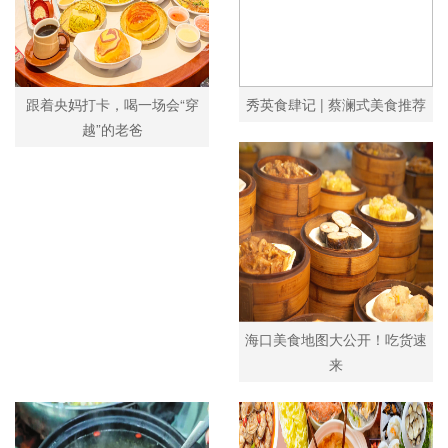
跟着央妈打卡，喝一场会“穿
秀英食肆记 | 蔡澜式美食推荐
越”的老爸
海口美食地图大公开！吃货速
来