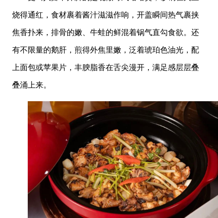
烧得通红，食材裹着酱汁滋滋作响，开盖瞬间热气裹挟
焦香扑来，排骨的嫩、牛蛙的鲜混着锅气直勾食欲。还
有不限量的鹅肝，煎得外焦里嫩，泛着琥珀色油光，配
上面包或苹果片，丰腴脂香在舌尖漫开，满足感层层叠
叠涌上来。