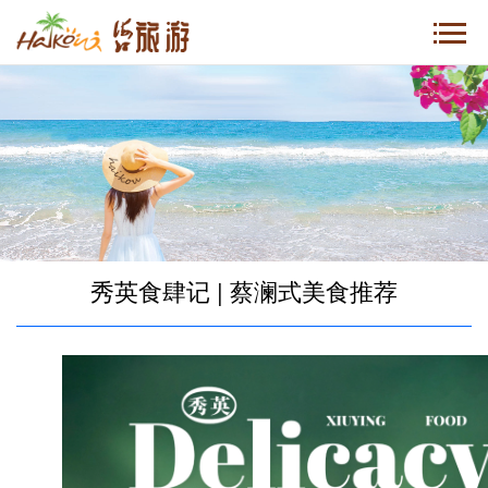
秀英食肆记 | 蔡澜式美食推荐