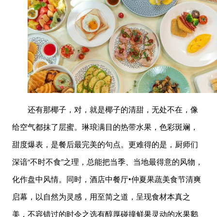
还有那椰子，对，就是椰子的清甜，无处不在，像
给空气都抹了层蜜。琳琅满目的热带水果，色彩斑斓，
甜度爆表，是餐后最完美的句点。更难得的是，厨师们
深谙“不时不食”之理，总能把当季、当地最得意的风物，
化作盘中风情。同时，酒店中餐厅•仲夏果蔬美食节清爽
启幕，以自然为灵感，用至简之道，呈现食材本真之
美，不容错过的时令之选有醇厚碰撞鲜果灵动的水果鹅