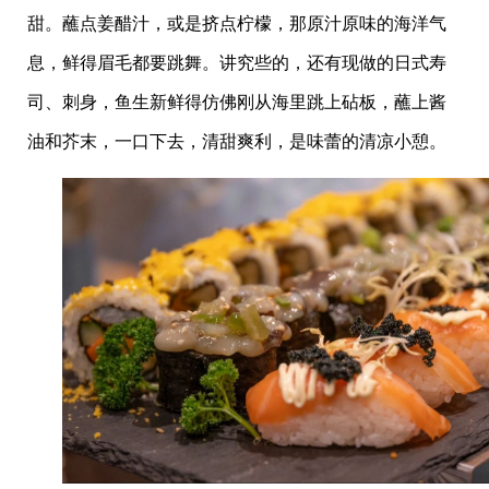
甜。蘸点姜醋汁，或是挤点柠檬，那原汁原味的海洋气
息，鲜得眉毛都要跳舞。讲究些的，还有现做的日式寿
司、刺身，鱼生新鲜得仿佛刚从海里跳上砧板，蘸上酱
油和芥末，一口下去，清甜爽利，是味蕾的清凉小憩。