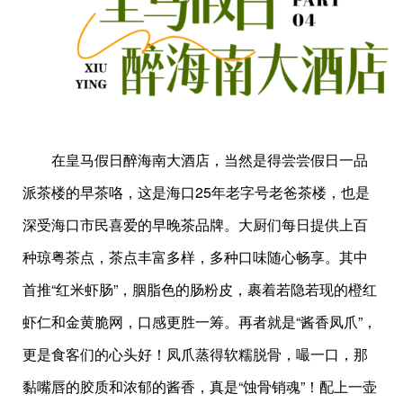
在皇马假日醉海南大酒店，当然是得尝尝假日一品
派茶楼的早茶咯，这是海口25年老字号老爸茶楼，也是
深受海口市民喜爱的早晚茶品牌。大厨们每日提供上百
种琼粤茶点，茶点丰富多样，多种口味随心畅享。其中
首推“红米虾肠”，胭脂色的肠粉皮，裹着若隐若现的橙红
虾仁和金黄脆网，口感更胜一筹。再者就是“酱香凤爪”，
更是食客们的心头好！凤爪蒸得软糯脱骨，嘬一口，那
黏嘴唇的胶质和浓郁的酱香，真是“蚀骨销魂”！配上一壶