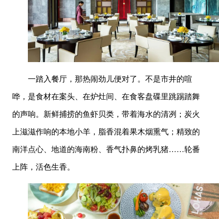
一踏入餐厅，那热闹劲儿便对了。不是市井的喧
哗，是食材在案头、在炉灶间、在食客盘碟里跳踢踏舞
的声响。新鲜捕捞的鱼虾贝类，带着海水的清冽；炭火
上滋滋作响的本地小羊，脂香混着果木烟熏气；精致的
南洋点心、地道的海南粉、香气扑鼻的烤乳猪……轮番
上阵，活色生香。