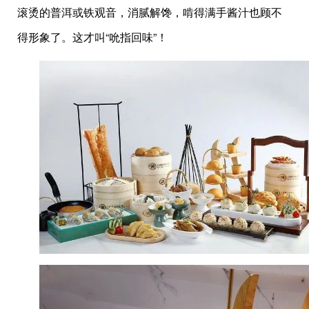
滚烫的普洱或铁观音，消腻解馋，啃得满手酱汁也顾不
得形象了。这才叫“吮指回味”！