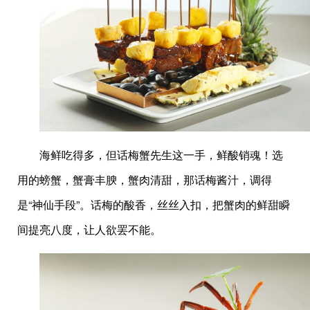
海鲜吃得多，但话梅蟹先生这一手，鲜酸销魂！选
用的螃蟹，蟹膏丰腴，蟹肉清甜，那话梅酱汁，调得
是“神仙手段”。话梅的酸香，丝丝入扣，把蟹肉的鲜甜瞬
间提亮八度，让人欲罢不能。