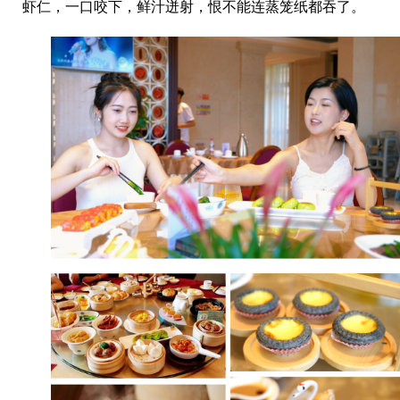
虾仁，一口咬下，鲜汁迸射，恨不能连蒸笼纸都吞了。