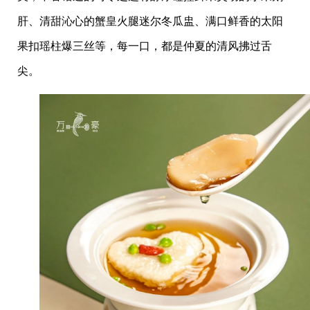
肝、清甜沁心的蟹皇火腿迷尔冬瓜盅、满口鲜香的太阳
果扣瑶柱爆三丝等，每一口，都是仲夏的清风拂过舌
尖。