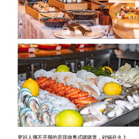
更叫人挪不开脚的是现做粤式啫啫煲，砂锅在火上