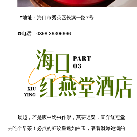
📍地址：海口市秀英区长滨一路7号
☎️电话：0898-36306666
晨起，若是腹中馋虫作祟，莫要迟疑，直奔红燕堂
去吃个早茶！必点的虾饺皇透如白玉，裹着滑嫩饱满的