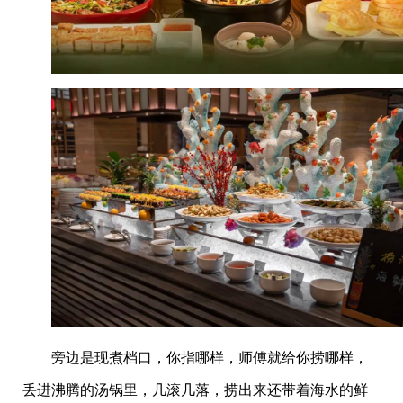
旁边是现煮档口，你指哪样，师傅就给你捞哪样，
丢进沸腾的汤锅里，几滚几落，捞出来还带着海水的鲜