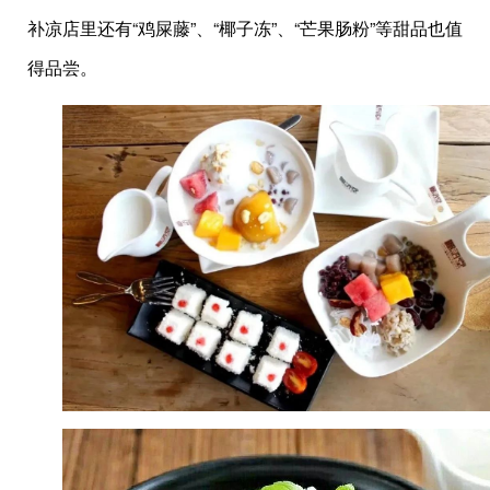
补凉店里还有“鸡屎藤”、“椰子冻”、“芒果肠粉”等甜品也值
得品尝。