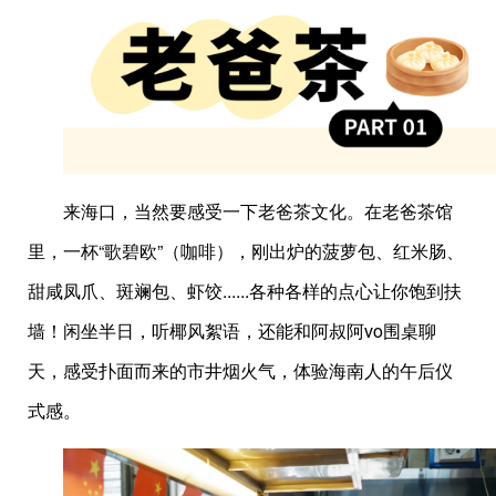
来海口，当然要感受一下老爸茶文化。在老爸茶馆
里，一杯“歌碧欧”（咖啡），刚出炉的菠萝包、红米肠、
甜咸凤爪、斑斓包、虾饺......各种各样的点心让你饱到扶
墙！闲坐半日，听椰风絮语，还能和阿叔阿vo围桌聊
天，感受扑面而来的市井烟火气，体验海南人的午后仪
式感。