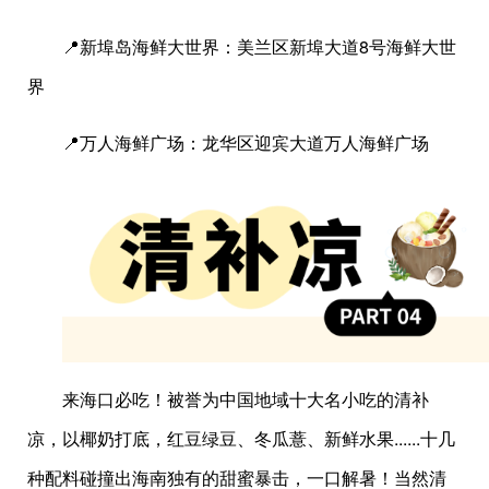
📍新埠岛海鲜大世界：美兰区新埠大道8号海鲜大世
界
📍万人海鲜广场：龙华区迎宾大道万人海鲜广场
来海口必吃！被誉为中国地域十大名小吃的清补
凉，以椰奶打底，红豆绿豆、冬瓜薏、新鲜水果......十几
种配料碰撞出海南独有的甜蜜暴击，一口解暑！当然清