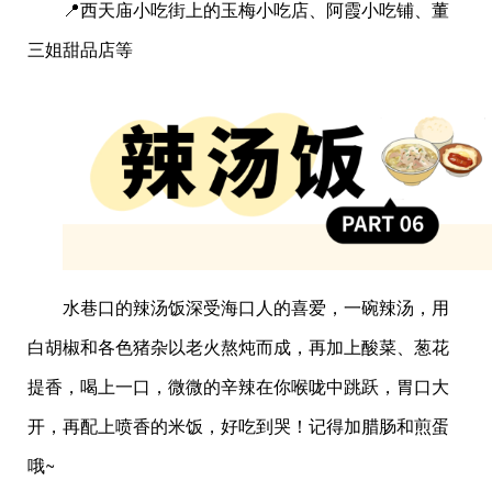
📍西天庙小吃街上的玉梅小吃店、阿霞小吃铺、董
三姐甜品店等
水巷口的辣汤饭深受海口人的喜爱，一碗辣汤，用
白胡椒和各色猪杂以老火熬炖而成，再加上酸菜、葱花
提香，喝上一口，微微的辛辣在你喉咙中跳跃，胃口大
开，再配上喷香的米饭，好吃到哭！记得加腊肠和煎蛋
哦~