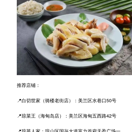
推荐店铺：
📍白切世家（骑楼老街店）：美兰区水巷口50号
📍琼菜王（海甸岛店）：美兰区海甸五西路42号
📍琼菜人家：琼山区国兴大道富力首府天盈广场一