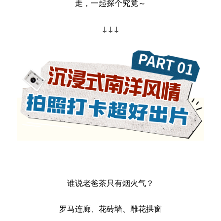
走，一起探个究竟～
↓↓↓
谁说老爸茶只有烟火气？
罗马连廊、花砖墙、雕花拱窗