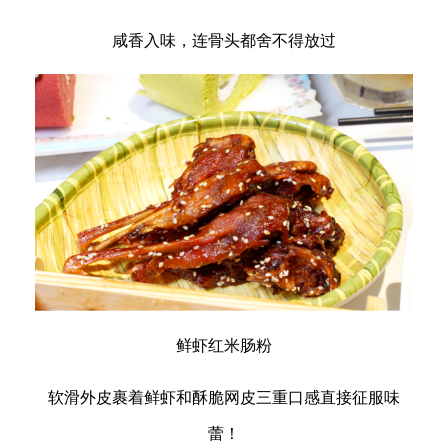
咸香入味，连骨头都舍不得放过
鲜虾红米肠粉
软滑外皮裹着鲜虾和酥脆网皮三重口感直接征服味
蕾！