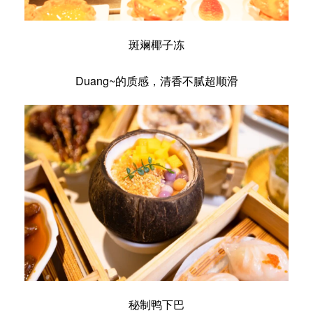
斑斓椰子冻
Duang~的质感，清香不腻超顺滑
秘制鸭下巴