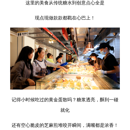
这里的美食从传统糖水到创意点心全是
现点现做款款都戳在心巴上！
记得小时候吃过的黄金蛋散吗？糖浆透亮，酥到一碰
就化
还有空心脆皮的芝麻煎堆咬开瞬间，满嘴都是浓香！