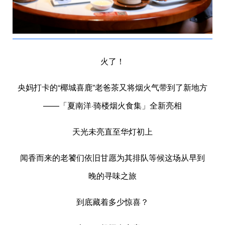
火了！
央妈打卡的“椰城喜鹿”老爸茶又将烟火气带到了新地方
——「夏南洋·骑楼烟火食集」全新亮相
天光未亮直至华灯初上
闻香而来的老饕们依旧甘愿为其排队等候这场从早到
晚的寻味之旅
到底藏着多少惊喜？