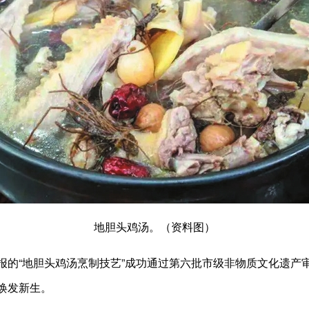
地胆头鸡汤。（资料图）
“地胆头鸡汤烹制技艺”成功通过第六批市级非物质文化遗产
焕发新生。