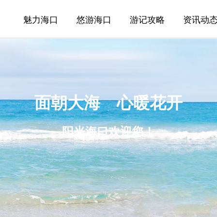
魅力海口
悠游海口
游记攻略
资讯动
面朝大海 心暖花开
阳光海口欢迎您！