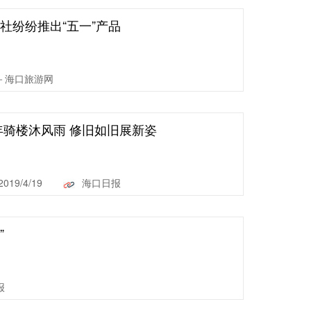
社纷纷推出“五一”产品
－海口旅游网
年骑楼沐风雨 修旧如旧展新姿
2019/4/19
海口日报
”
报