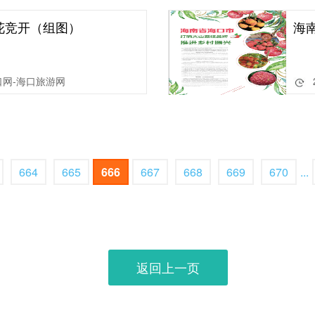
花竞开（组图）
海
口网-海口旅游网
664
665
666
667
668
669
670
...
返回上一页