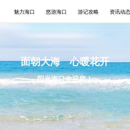
魅力海口
悠游海口
游记攻略
资讯动
面朝大海 心暖花开
阳光海口欢迎您！