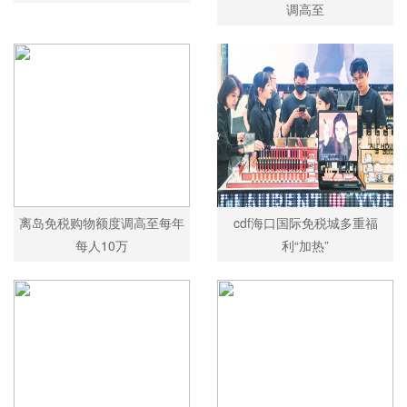
调高至
离岛免税购物额度调高至每年
cdf海口国际免税城多重福
每人10万
利“加热”