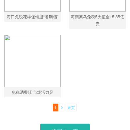
海口免税花样促销迎“暑期档”
海南离岛免税5天揽金15.85亿
元
免税消费旺 市场活力足
1
2
末页