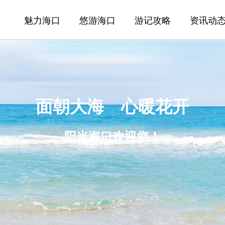
魅力海口
悠游海口
游记攻略
资讯动
面朝大海 心暖花开
阳光海口欢迎您！