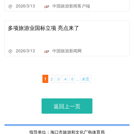
2026/3/13
中国旅游新闻客户端
多项旅游业国标立项 亮点来了
2026/3/13
中国旅游新闻网
1
2
3
4
5
...
末页
返回上一页
指导单位：海口市旅游和文化广电体育局