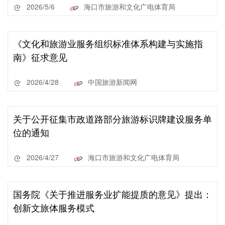
2026/5/6
海口市旅游和文化广电体育局
《文化和旅游业服务组织标准体系构建与实施指
南》征求意见
2026/4/28
中国旅游新闻网
关于公开征集市政道路部分旅游标识牌建设服务单
位的通知
2026/4/27
海口市旅游和文化广电体育局
国务院《关于推进服务业扩能提质的意见》提出：
创新文旅体服务模式