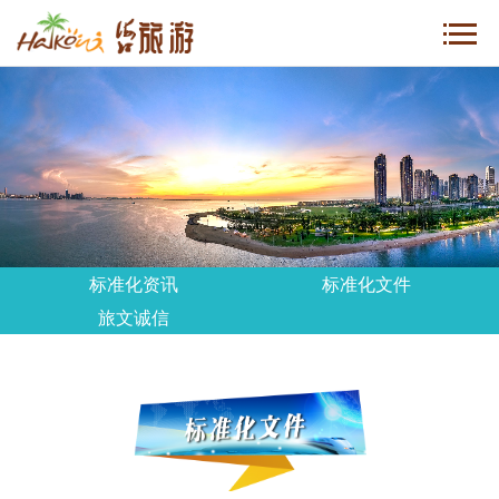
标准化资讯
标准化文件
旅文诚信