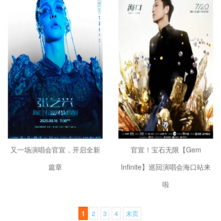
又一场演唱会官宣，开启全新
官宣！宝石无限【Gem
篇章
Infinite】巡回演唱会海口站来
啦
1
2
3
4
末页