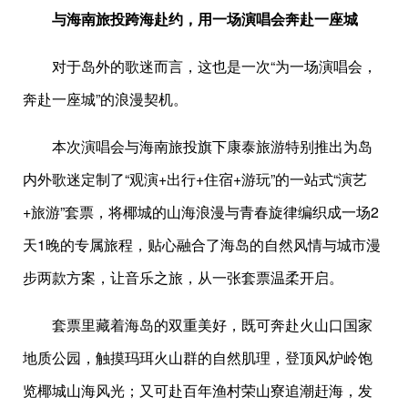
与海南旅投跨海赴约，用一场演唱会奔赴一座城
对于岛外的歌迷而言，这也是一次“为一场演唱会，
奔赴一座城”的浪漫契机。
本次演唱会与海南旅投旗下康泰旅游特别推出为岛
内外歌迷定制了“观演+出行+住宿+游玩”的一站式“演艺
+旅游”套票，将椰城的山海浪漫与青春旋律编织成一场2
天1晚的专属旅程，贴心融合了海岛的自然风情与城市漫
步两款方案，让音乐之旅，从一张套票温柔开启。
套票里藏着海岛的双重美好，既可奔赴火山口国家
地质公园，触摸玛珥火山群的自然肌理，登顶风炉岭饱
览椰城山海风光；又可赴百年渔村荣山寮追潮赶海，发