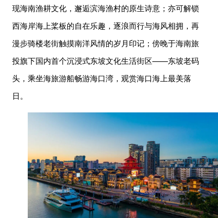
现海南渔耕文化，邂逅滨海渔村的原生诗意；亦可解锁
西海岸海上桨板的自在乐趣，逐浪而行与海风相拥，再
漫步骑楼老街触摸南洋风情的岁月印记；傍晚于海南旅
投旗下国内首个沉浸式东坡文化生活街区——东坡老码
头，乘坐海旅游船畅游海口湾，观赏海口海上最美落
日。