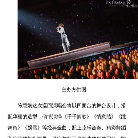
主办方供图
陈慧娴这次巡回演唱会将以四面台的舞台设计，搭
配华丽的造型，倾情演绎《千千阙歌》《情意结》《跳
舞街》《飘雪》等经典金曲，配上弦乐合奏、精彩舞蹈