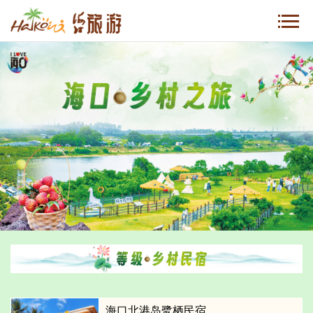
海口北港岛鹭栖民宿