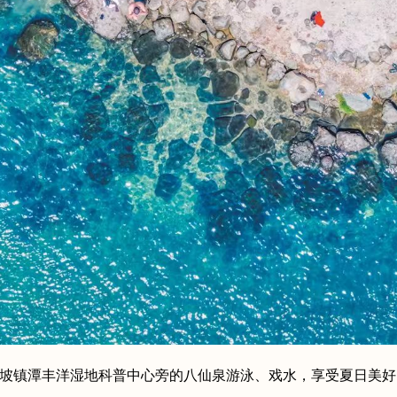
新坡镇潭丰洋湿地科普中心旁的八仙泉游泳、戏水，享受夏日美好