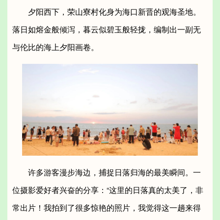
夕阳西下，荣山寮村化身为海口新晋的观海圣地。
落日如熔金般倾泻，暮云似碧玉般轻拢，编制出一副无
与伦比的海上夕阳画卷。
许多游客漫步海边，捕捉日落归海的最美瞬间。一
位摄影爱好者兴奋的分享：“这里的日落真的太美了，非
常出片！我拍到了很多惊艳的照片，我觉得这一趟来得