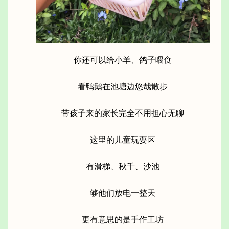
你还可以给小羊、鸽子喂食
看鸭鹅在池塘边悠哉散步
带孩子来的家长完全不用担心无聊
这里的儿童玩耍区
有滑梯、秋千、沙池
够他们放电一整天
更有意思的是手作工坊