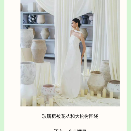
玻璃房被花丛和大松树围绕