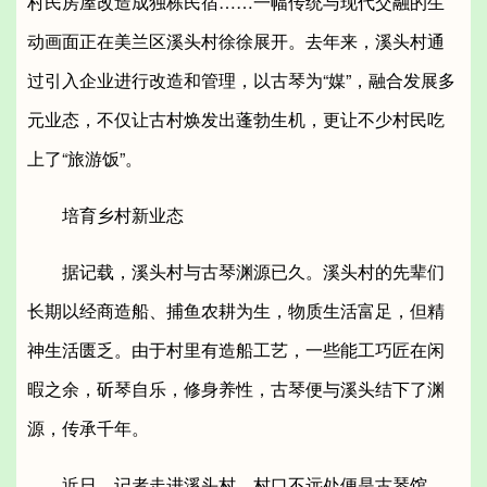
村民房屋改造成独栋民宿……一幅传统与现代交融的生
动画面正在美兰区溪头村徐徐展开。去年来，溪头村通
过引入企业进行改造和管理，以古琴为“媒”，融合发展多
元业态，不仅让古村焕发出蓬勃生机，更让不少村民吃
上了“旅游饭”。
培育乡村新业态
据记载，溪头村与古琴渊源已久。溪头村的先辈们
长期以经商造船、捕鱼农耕为生，物质生活富足，但精
神生活匮乏。由于村里有造船工艺，一些能工巧匠在闲
暇之余，斫琴自乐，修身养性，古琴便与溪头结下了渊
源，传承千年。
近日，记者走进溪头村，村口不远处便是古琴馆，