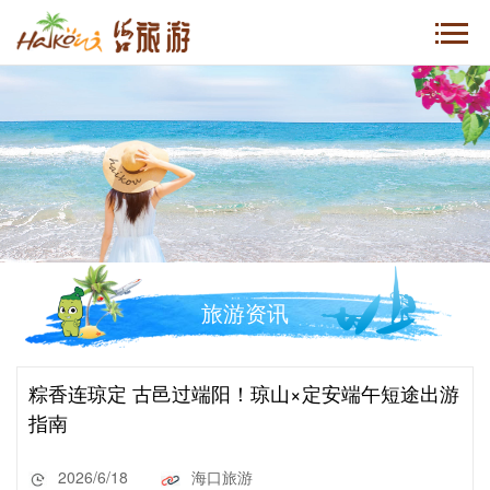
旅游资讯
粽香连琼定 古邑过端阳！琼山×定安端午短途出游
指南
2026/6/18
海口旅游