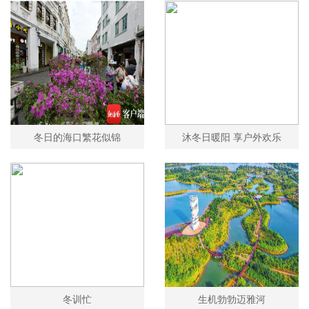
冬日的海口繁花似锦
沐冬日暖阳 享户外欢乐
冬训忙
生机勃勃迈雅河