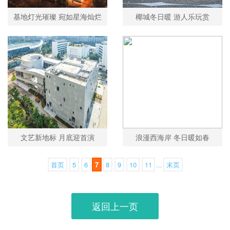
基地灯光璀璨 宛如星海灿烂
椰城冬日暖 游人乐玩赏
文艺新地标 月底迎首演
浪漫西海岸 冬日暖如春
首页
5
6
7
8
9
10
11
...
末页
返回上一页