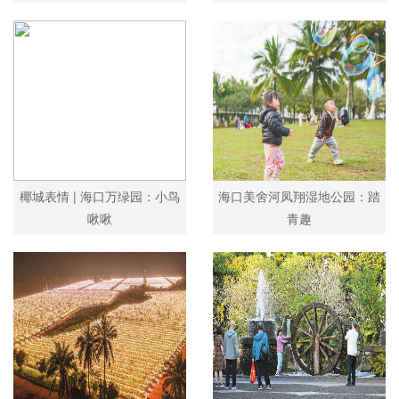
椰城表情 | 海口万绿园：小鸟
海口美舍河凤翔湿地公园：踏
啾啾
青趣