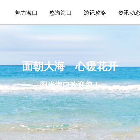
魅力海口
悠游海口
游记攻略
资讯动
面朝大海 心暖花开
阳光海口欢迎您！