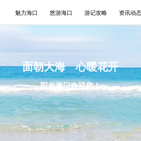
魅力海口
悠游海口
游记攻略
资讯动
面朝大海 心暖花开
阳光海口欢迎您！