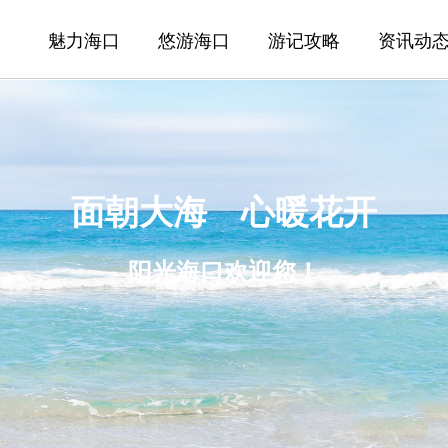
魅力海口
悠游海口
游记攻略
资讯动
面朝大海 心暖花开
阳光海口欢迎您！