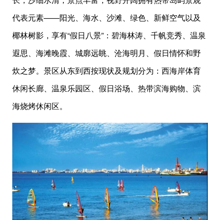
代表元素——阳光、海水、沙滩、绿色、新鲜空气以及
椰林树影，享有“假日八景”：碧海林涛、千帆竞秀、温泉
遐思、海滩晚霞、城廓远眺、沧海明月、假日情怀和野
炊之梦。景区从东到西按现状及规划分为：西海岸体育
休闲长廊、温泉乐园区、假日浴场、热带滨海购物、滨
海烧烤休闲区。