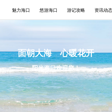
魅力海口
悠游海口
游记攻略
资讯动
面朝大海 心暖花开
阳光海口欢迎您！