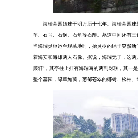
海瑞墓园始建于明万历十七年。海瑞墓园建筑庄
羊、石马、石狮、石龟等石雕。墓道中间还有三
当海瑞灵枢运至现墓地时，抬灵枢的绳子突然断
着海安和海雄两人石像。据说，海瑞无子，这两
廉轩”，其亭柱上挂有海瑞写的两副对联，其一是
整个墓园，绿草如茵，葱郁苍翠的椰树、松柏、