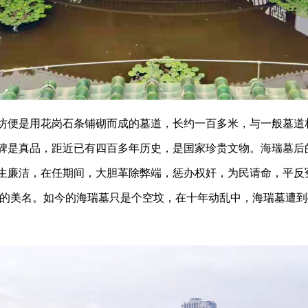
便是用花岗石条铺砌而成的墓道，长约一百多米，与一般墓道
碑是真品，距近已有四百多年历史，是国家珍贵文物。海瑞墓后
生廉洁，在任期间，大胆革除弊端，惩办权奸，为民请命，平反
天”的美名。如今的海瑞墓只是个空坟，在十年动乱中，海瑞墓遭到