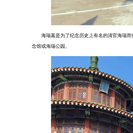
海瑞墓是为了纪念历史上有名的清官海瑞而修
念馆或海瑞公园。