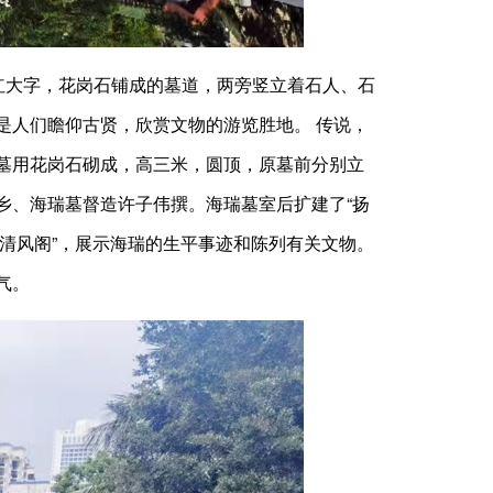
红大字，花岗石铺成的墓道，两旁竖立着石人、石
是人们瞻仰古贤，欣赏文物的游览胜地。 传说，
墓用花岗石砌成，高三米，圆顶，原墓前分别立
乡、海瑞墓督造许子伟撰。海瑞墓室后扩建了“扬
“清风阁”，展示海瑞的生平事迹和陈列有关文物。
气。