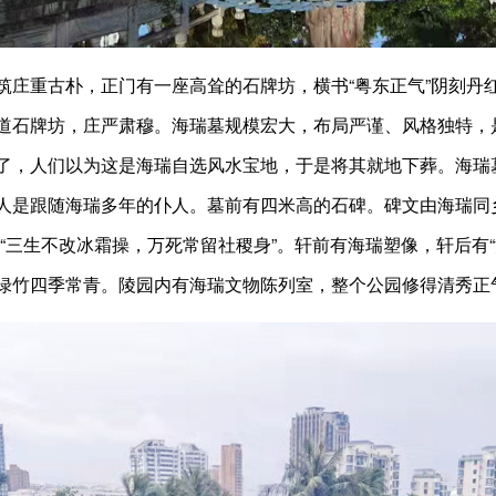
重古朴，正门有一座高耸的石牌坊，横书“粤东正气”阴刻丹
道石牌坊，庄严肃穆。海瑞墓规模宏大，布局严谨、风格独特，
了，人们以为这是海瑞自选风水宝地，于是将其就地下葬。海瑞
人是跟随海瑞多年的仆人。墓前有四米高的石碑。碑文由海瑞同
“三生不改冰霜操，万死常留社稷身”。轩前有海瑞塑像，轩后有
绿竹四季常青。陵园内有海瑞文物陈列室，整个公园修得清秀正