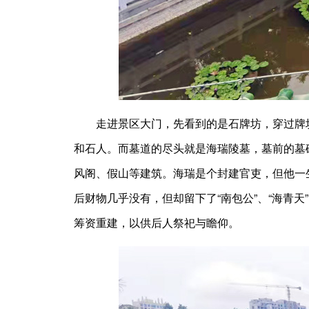
走进景区大门，先看到的是石牌坊，穿过牌坊
和石人。而墓道的尽头就是海瑞陵墓，墓前的墓
风阁、假山等建筑。海瑞是个封建官吏，但他一
后财物几乎没有，但却留下了“南包公”、“海青
筹资重建，以供后人祭祀与瞻仰。