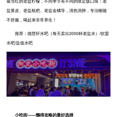
最当红的老盐柠檬，不同季节有不同的限定版口味：老
盐黄皮、老盐枇杷、老盐金橘等，清热润肺，专治喉咙
不舒服，喝起来非常养生！
推荐：德慧轩水吧（每天卖出2000杯老盐水）/饮盟
水吧/盐值水吧
小吃街——懒得攻略的最好选择