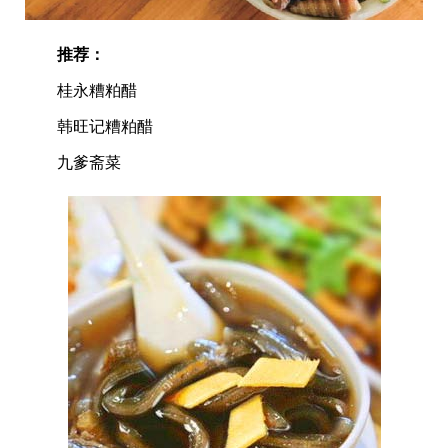
推荐：
桂永糟粕醋
韩旺记糟粕醋
九爹斋菜