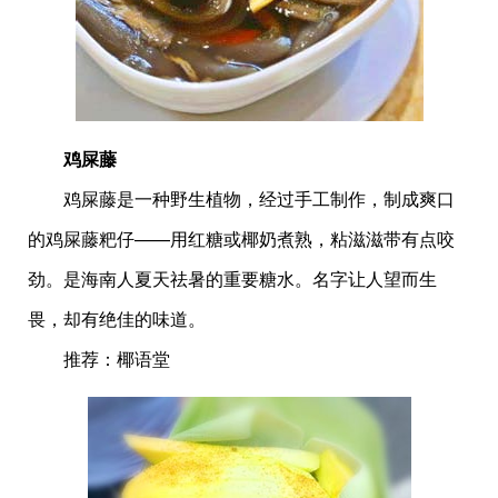
鸡屎藤
鸡屎藤是一种野生植物，经过手工制作，制成爽口
的鸡屎藤粑仔——用红糖或椰奶煮熟，粘滋滋带有点咬
劲。是海南人夏天祛暑的重要糖水。名字让人望而生
畏，却有绝佳的味道。
推荐：椰语堂