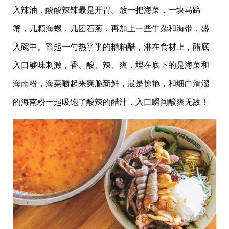
入辣油，酸酸辣辣最是开胃。放一把海菜，一块马蹄
蟹，几颗海螺，几团石葱，再加上一些牛杂和海带，盛
入碗中。舀起一勺热乎乎的糟粕醋，淋在食材上，醋底
入口够味刺激，香、酸、辣、爽，埋在底下的是海菜和
海南粉，海菜嚼起来爽脆新鲜，最是惊艳，和细白滑溜
的海南粉一起吸饱了酸辣的醋汁，入口瞬间酸爽无敌！