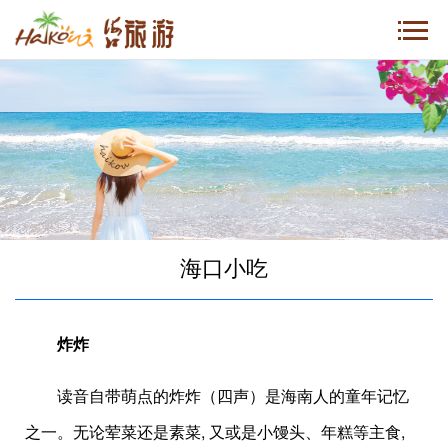
海口小吃
炸炸
读音自带萌点的炸炸（四声）是海南人的童年记忆
之一。无论荤菜还是素菜, 又或是小馒头、年糕等主食,