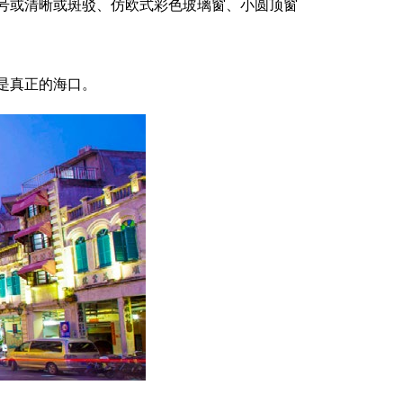
号或清晰或斑驳、仿欧式彩色玻璃窗、小圆顶窗
是真正的海口。