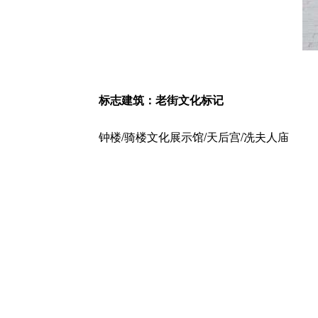
标志建筑：老街文化标记
钟楼/骑楼文化展示馆/天后宫/冼夫人庙