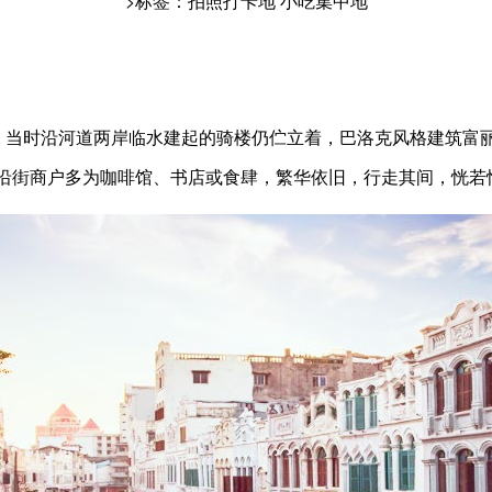
>标签：拍照打卡地 小吃集中地
当时沿河道两岸临水建起的骑楼仍伫立着，巴洛克风格建筑富
沿街商户多为咖啡馆、书店或食肆，繁华依旧，行走其间，恍若