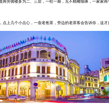
两旁骑楼多为二、三层，一柱一廊，无不精雕细琢，一家家商
，点上几个小点心，一壶老爸茶，旁边的老茶客会告诉你，这才