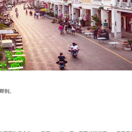
米即到。
。