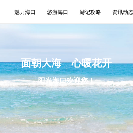
魅力海口
悠游海口
游记攻略
资讯动
面朝大海 心暖花开
阳光海口欢迎您！