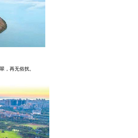
翠，再无俗扰。