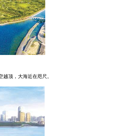
空越顶，大海近在咫尺。