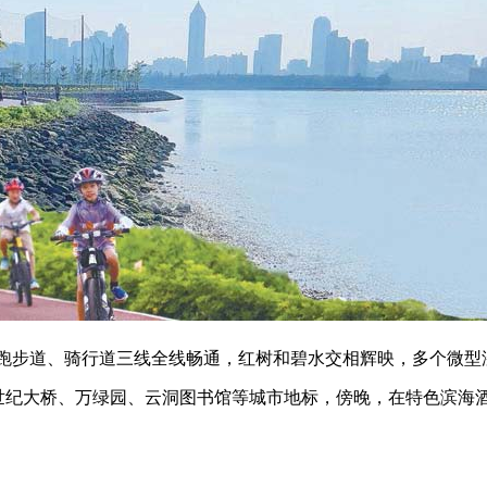
道、骑行道三线全线畅通，红树和碧水交相辉映，多个微型湿地
卡世纪大桥、万绿园、云洞图书馆等城市地标，傍晚，在特色滨海