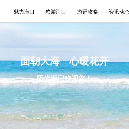
魅力海口
悠游海口
游记攻略
资讯动
面朝大海 心暖花开
阳光海口欢迎您！