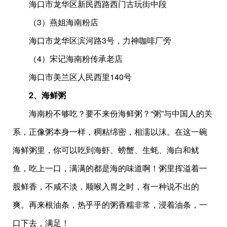
海口市龙华区新民西路西门古玩街中段
（3）燕姐海南粉店
海口市龙华区滨河路3号，力神咖啡厂旁
（4）宋记海南粉传承老店
海口市美兰区人民西里140号
2、海鲜粥
海南粉不够吃？要不来份海鲜粥？“粥”与中国人的关
系，正像粥本身一样，稠粘绵密，相濡以沫。在这一碗
海鲜粥里，你可以吃到海虾、螃蟹、生蚝、海白和鱿
鱼，吃上一口，满满的都是海的味道啊！粥里挥溢着一
股鲜香，不咸不淡，顺喉入胃之时，有一种说不出的
爽。再来根油条，热乎乎的粥香糯非常，浸着油条，一
口下去，满足！