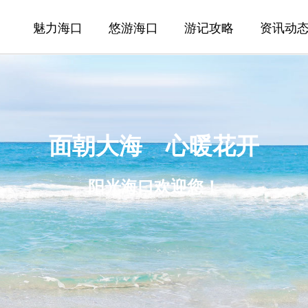
魅力海口
悠游海口
游记攻略
资讯动
面朝大海 心暖花开
阳光海口欢迎您！