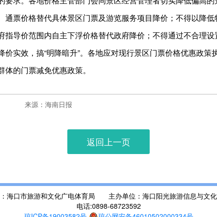
要求。各地价格主管部门会同景区经营管理者切实降低偏高的
、通票价格替代具体景区门票及游览服务项目降价；不得以降低
府指导价范围内自主下浮价格替代政府降价；不得通过不合理设置
降价实效，搞“明降暗升”。各地应对现行景区门票价格优惠政策
群体的门票减免优惠政策。
来源：海南日报
返回上一页
位：海口市旅游和文化广电体育局 主办单位：海口阳光旅游信息与文化
电话:0898-68723592
琼ICP备19003582号
琼公网安备46010502000334号