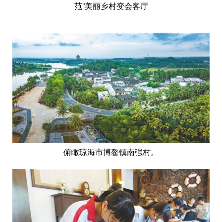
范”美丽乡村变会客厅
俯瞰琼海市博鳌镇南强村。