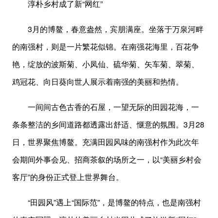
淳朴乡村成了新“网红”
3月的博鳌，春意盎然，宾朋满座。坐落于万泉河畔
的南强村，则是一片繁花似锦。在南强花海里，百花争
艳，绽放的波斯菊、小凤仙、硫华菊、矢车菊、翠菊、
鸡冠花、向日葵向世人展示着南强的美丽和热情。
一间间古色古香的石屋，一望无际的田园花海，一
条条整洁的乡间道路都透露出舒适、惬意的氛围。3月28
日，世界聚焦博鳌。充满田园风味的南强村作为此次年
会期间外事会见、招商茶叙的场所之一，以“美丽乡村会
客厅”的身份正式登上世界舞台。
“田园风”遇上“国际范”，是博鳌的特点，也是南强村