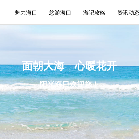
魅力海口
悠游海口
游记攻略
资讯动
面朝大海 心暖花开
阳光海口欢迎您！