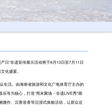
日”非遗宣传展示活动将于6月13日至7月11日
遗文化盛宴。
大众生活。由海南省旅游和文化广电体育厅主办的
等为核心，打造“周末聚场・非遗LIVE秀”潮
雕微作、沉香造香等沉浸式体验活动，让群众近