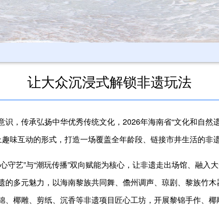
让大众沉浸式解锁非遗玩法
识，传承弘扬中华优秀传统文化，2026年海南省“文化和自然遗产
上趣味互动的形式，打造一场覆盖全年龄段、链接市井生活的非
心守艺”与“潮玩传播”双向赋能为核心，让非遗走出场馆、融入
的多元魅力，以海南黎族共同舞、儋州调声、琼剧、黎族竹木器乐
锦、椰雕、剪纸、沉香等非遗项目匠心工坊，开展黎锦手作、椰