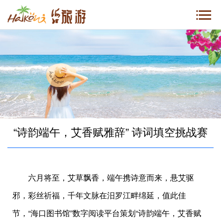
“诗韵端午，艾香赋雅辞” 诗词填空挑战赛
六月将至，艾草飘香，端午携诗意而来，悬艾驱
邪，彩丝祈福，千年文脉在汨罗江畔绵延，值此佳
节，“海口图书馆”数字阅读平台策划“诗韵端午，艾香赋