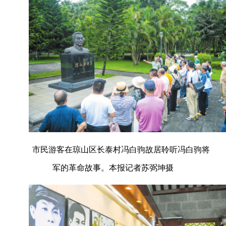
市民游客在琼山区长泰村冯白驹故居聆听冯白驹将
军的革命故事。本报记者苏弼坤摄