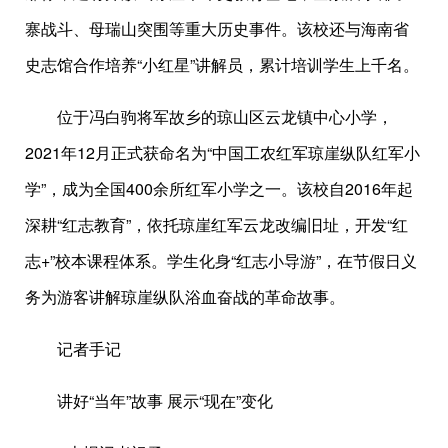
寨战斗、母瑞山突围等重大历史事件。该校还与海南省
史志馆合作培养“小红星”讲解员，累计培训学生上千名。
位于冯白驹将军故乡的琼山区云龙镇中心小学，
2021年12月正式获命名为“中国工农红军琼崖纵队红军小
学”，成为全国400余所红军小学之一。该校自2016年起
深耕“红志教育”，依托琼崖红军云龙改编旧址，开发“红
志+”校本课程体系。学生化身“红志小导游”，在节假日义
务为游客讲解琼崖纵队浴血奋战的革命故事。
记者手记
讲好“当年”故事 展示“现在”变化