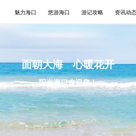
魅力海口
悠游海口
游记攻略
资讯动
面朝大海 心暖花开
阳光海口欢迎您！