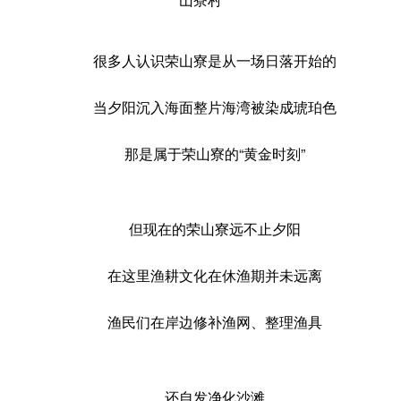
很多人认识荣山寮是从一场日落开始的
当夕阳沉入海面整片海湾被染成琥珀色
那是属于荣山寮的“黄金时刻”
但现在的荣山寮远不止夕阳
在这里渔耕文化在休渔期并未远离
渔民们在岸边修补渔网、整理渔具
还自发净化沙滩