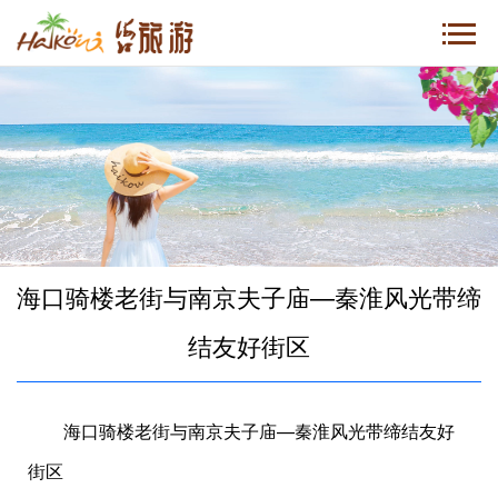
海口骑楼老街与南京夫子庙—秦淮风光带缔
结友好街区
海口骑楼老街与南京夫子庙—秦淮风光带缔结友好
街区