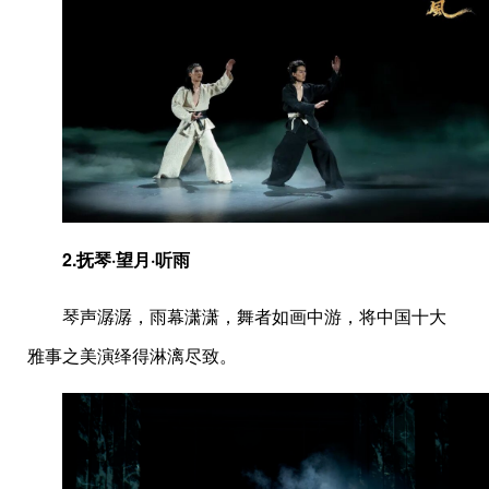
2.
抚琴·望月·听雨
琴声潺潺，雨幕潇潇，舞者如画中游，将中国十大
雅事之美演绎得淋漓尽致。