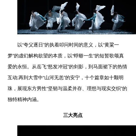
以“夸父逐日”的执着叩问时间的意义，以“黄粱一
梦”的虚幻解构欲望的本质，以“蜉蝣一生”的短暂歌颂真
爱的永恒。从岳飞“怒发冲冠”的剑影，到马面裙下的热情
互动;再到大雪中“山河无恙”的安宁，十个篇章如十颗明
珠，展现东方男性“坚韧与温柔并存、理想与现实交织”的
独特精神内涵。
三大亮点