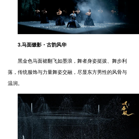
3.
马面缀影・古韵风华
黑金色马面裙翻飞如墨浪，舞者身姿挺拔、舞步利
落，传统服饰与力量舞姿交融，尽显东方男性的风骨与
温润。