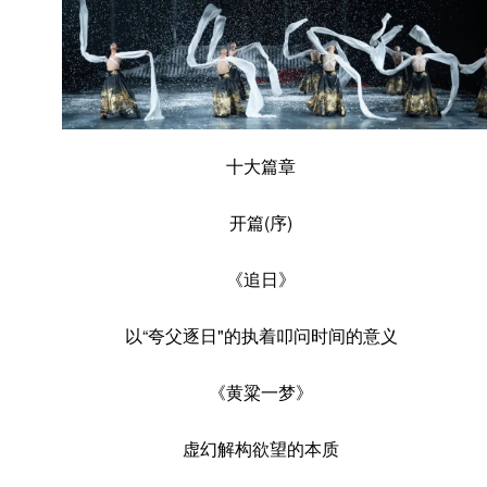
十大篇章
开篇(序)
《追日》
以“夸父逐日"的执着叩问时间的意义
《黄粱一梦》
虚幻解构欲望的本质