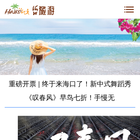
重磅开票 | 终于来海口了！新中式舞蹈秀
《叹春风》早鸟七折！手慢无