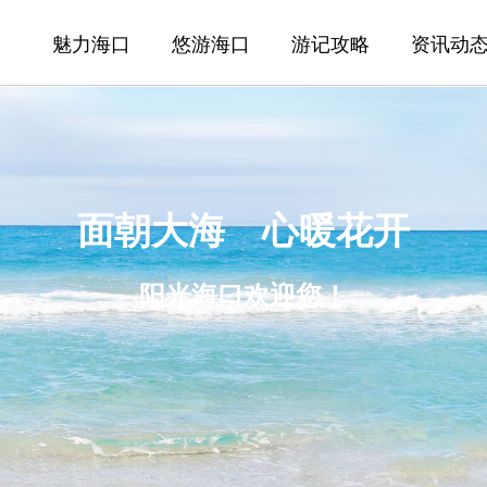
魅力海口
悠游海口
游记攻略
资讯动
面朝大海 心暖花开
阳光海口欢迎您！