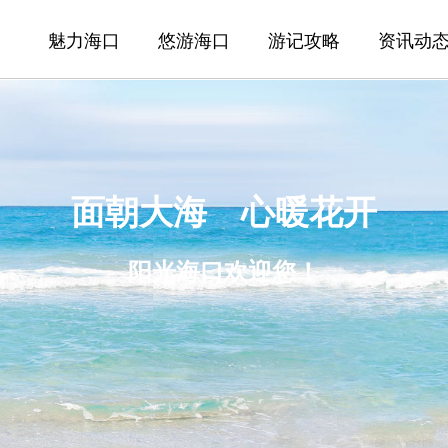
魅力海口
悠游海口
游记攻略
资讯动
面朝大海 心暖花开
阳光海口欢迎您！