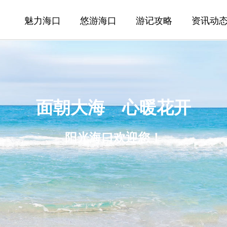
魅力海口
悠游海口
游记攻略
资讯动
面朝大海 心暖花开
阳光海口欢迎您！