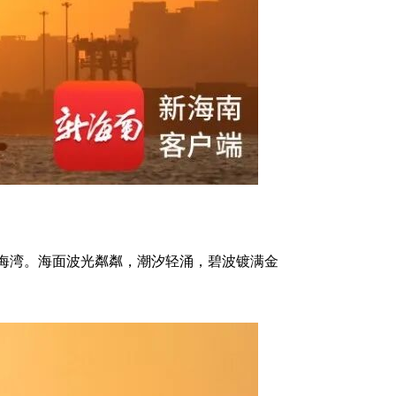
海湾。海面波光粼粼，潮汐轻涌，碧波镀满金