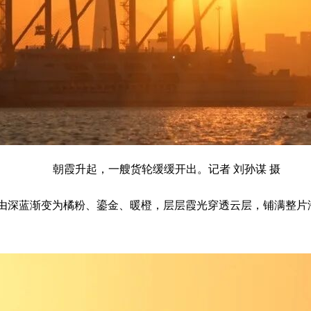
朝霞升起，一艘货轮缓缓开出。记者 刘孙谋 摄
由深蓝渐变为橘粉、鎏金、暖橙，层层霞光穿透云层，铺满整片