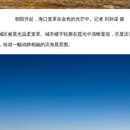
朝阳升起，海口笼罩在金色的光芒中。记者 刘孙谋 摄
城区被晨光温柔笼罩。城市楼宇轮廓在霞光中清晰显现，尽显滨
，绘就一幅动静相融的滨海晨景图。