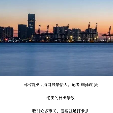
日出前夕，海口晨景怡人。记者 刘孙谋 摄
绝美的日出景致
吸引众多市民、游客驻足打卡🤳