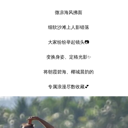
微凉海风拂面
细软沙滩上人影错落
大家纷纷举起镜头📷
变换身姿、定格光影✨
将朝霞碧海、椰城晨韵的
专属浪漫尽数收藏💕