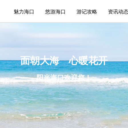
魅力海口
悠游海口
游记攻略
资讯动
面朝大海 心暖花开
阳光海口欢迎您！