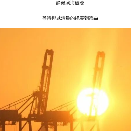
静候滨海破晓
等待椰城清晨的绝美朝霞🌅