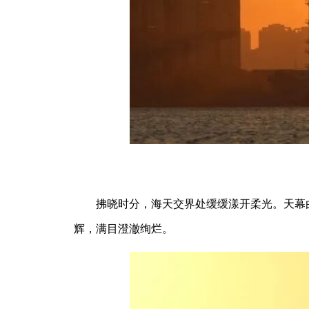
拂晓时分，海天交界处缓缓漾开柔光。天幕
辉，满目澄澈绚烂。