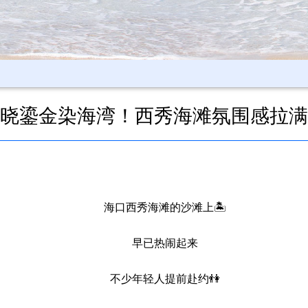
晓鎏金染海湾！西秀海滩氛围感拉满
海口西秀海滩的沙滩上🏝️
早已热闹起来
不少年轻人提前赴约👫