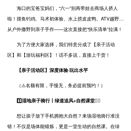
海口的宝爸宝妈们，“六一”别再带娃去商场人挤人
啦！摸鱼钓鸡、马术初体验、水上捞皮皮鸭、ATV越野…
从户外撒野到亲子手作——这次直接把“快乐清单”拉满！
为了方便大家选择，我们特意分成了【亲子活动
区】和【游玩福利区】！话不多说，直接上干货！
【亲子活动区】深度体验·玩出水平
（⚠️名额有限，手慢无，务必提前预约！）
1️⃣湿地亲子骑行丨绿道追风+自然课堂🚴‍♂️
想让孩子放下手机拥抱大自然？来场湿地骑行准没
错！不仅是场体能锻炼，更是一堂生动的自然课。在绿