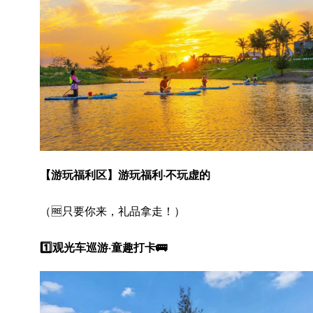
【游玩福利区】游玩福利·不玩虚的
（🆓只要你来，礼品拿走！）
1️⃣观光车巡游·童趣打卡🚌