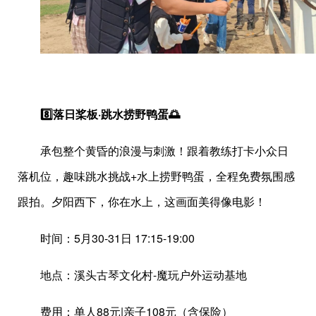
8️⃣落日桨板·跳水捞野鸭蛋🌅
承包整个黄昏的浪漫与刺激！跟着教练打卡小众日
落机位，趣味跳水挑战+水上捞野鸭蛋，全程免费氛围感
跟拍。夕阳西下，你在水上，这画面美得像电影！
时间：5月30-31日 17:15-19:00
地点：溪头古琴文化村-魔玩户外运动基地
费用：单人88元|亲子108元（含保险）