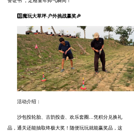
誉证书”，定格童年帅气瞬间！
3️⃣魔玩大草坪·户外挑战赢奖🎉
活动介绍：
沙包投轮胎、古韵投壶、欢乐套圈…凭积分兑换礼
品，通关还能抽取终极大奖！随便玩玩就能赢奖品，这