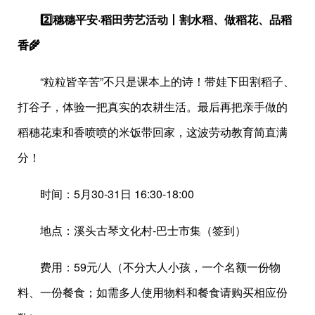
2️⃣穗穗平安·稻田劳艺活动丨割水稻、做稻花、品稻
香🌾
“粒粒皆辛苦”不只是课本上的诗！带娃下田割稻子、
打谷子，体验一把真实的农耕生活。最后再把亲手做的
稻穗花束和香喷喷的米饭带回家，这波劳动教育简直满
分！
时间：5月30-31日 16:30-18:00
地点：溪头古琴文化村-巴士市集（签到）
费用：59元/人（不分大人小孩，一个名额一份物
料、一份餐食；如需多人使用物料和餐食请购买相应份