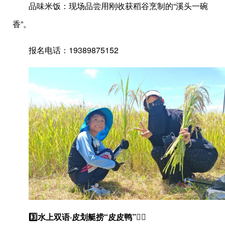
品味米饭：现场品尝用刚收获稻谷烹制的“溪头一碗
香”。
报名电话：19389875152
3️⃣水上双语·皮划艇捞“皮皮鸭”🚣‍♂️