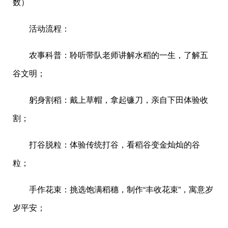
数）
活动流程：
农事科普：聆听带队老师讲解水稻的一生，了解五
谷文明；
躬身割稻：戴上草帽，拿起镰刀，亲自下田体验收
割；
打谷脱粒：体验传统打谷，看稻谷变金灿灿的谷
粒；
手作花束：挑选饱满稻穗，制作“丰收花束”，寓意岁
岁平安；