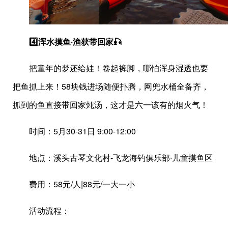
4️⃣浑水摸鱼·渔获带回家🎣
把童年的梦还给娃！卷起裤脚，哪怕浑身湿透也要
把鱼抓上来！58块钱进场随便扑腾，网兜水桶全备齐，
抓到的鱼直接带回家炖汤，这才是六一该有的烟火气！
时间：5月30-31日 9:00-12:00
地点：溪头古琴文化村-飞龙海钓俱乐部·儿童摸鱼区
费用：58元/人|88元/一大一小
活动流程：